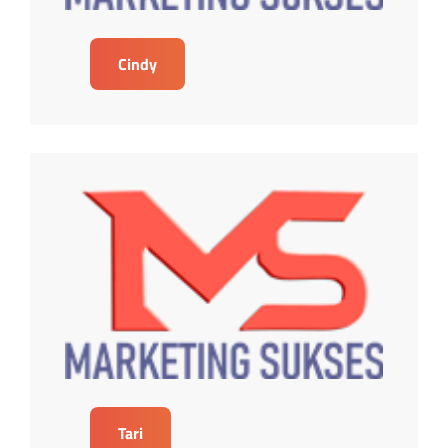
Cindy
Tari