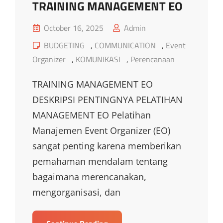
TRAINING MANAGEMENT EO
Posted
October 16, 2025
Admin
on
Cat
BUDGETING
,
COMMUNICATION
,
Event
Links
Organizer
,
KOMUNIKASI
,
Perencanaan
TRAINING MANAGEMENT EO
DESKRIPSI PENTINGNYA PELATIHAN
MANAGEMENT EO Pelatihan
Manajemen Event Organizer (EO)
sangat penting karena memberikan
pemahaman mendalam tentang
bagaimana merencanakan,
mengorganisasi, dan
TRAINING