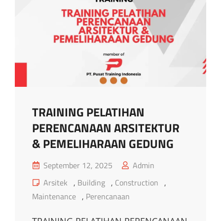
DAN
AKREDITASI
PUSKESMAS
TRAINING PELATIHAN
PERENCANAAN ARSITEKTUR
& PEMELIHARAAN GEDUNG
Posted
September 12, 2025
Admin
on
Cat
Arsitek
,
Building
,
Construction
,
Links
Maintenance
,
Perencanaan
TRAINING PELATIHAN PERENCANAAN