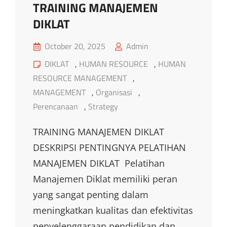
TRAINING MANAJEMEN
DIKLAT
Posted
October 20, 2025
Admin
on
Cat
DIKLAT
,
HUMAN RESOURCE
,
HUMAN
Links
RESOURCE MANAGEMENT
,
MANAGEMENT
,
Organisasi
,
Perencanaan
,
Strategy
TRAINING MANAJEMEN DIKLAT
DESKRIPSI PENTINGNYA PELATIHAN
MANAJEMEN DIKLAT Pelatihan
Manajemen Diklat memiliki peran
yang sangat penting dalam
meningkatkan kualitas dan efektivitas
penyelenggaraan pendidikan dan