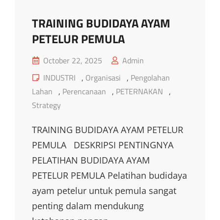
TRAINING BUDIDAYA AYAM
PETELUR PEMULA
Posted
October 22, 2025
Admin
on
Cat
INDUSTRI
,
Organisasi
,
Pengolahan
Links
Lahan
,
Perencanaan
,
PETERNAKAN
,
Strategy
TRAINING BUDIDAYA AYAM PETELUR
PEMULA DESKRIPSI PENTINGNYA
PELATIHAN BUDIDAYA AYAM
PETELUR PEMULA Pelatihan budidaya
ayam petelur untuk pemula sangat
penting dalam mendukung