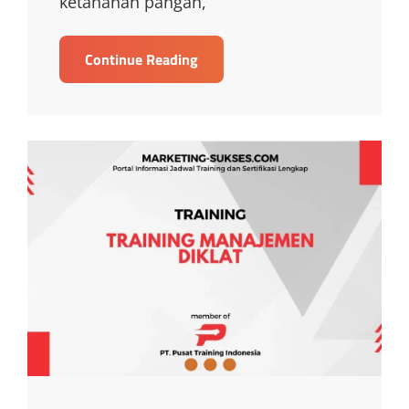
ketahanan pangan,
TRAINING
Continue Reading
BUDIDAYA
AYAM
PETELUR
PEMULA