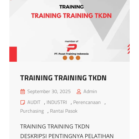
TRAINING TRAINING TKDN
Posted
September 30, 2025
Admin
on
Cat
AUDIT
,
INDUSTRI
,
Perencanaan
,
Links
Purchasing
,
Rantai Pasok
TRAINING TRAINING TKDN
DESKRIPSI PENTINGNYA PELATIHAN