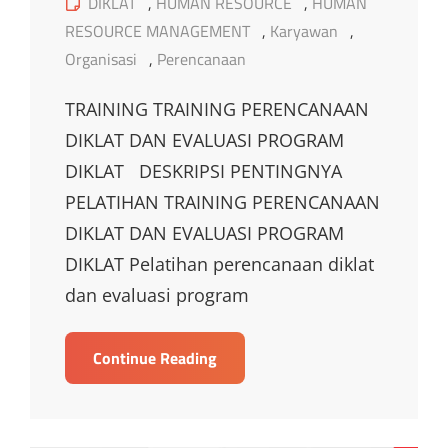
Cat
DIKLAT
,
HUMAN RESOURCE
,
HUMAN
Links
RESOURCE MANAGEMENT
,
Karyawan
,
Organisasi
,
Perencanaan
TRAINING TRAINING PERENCANAAN
DIKLAT DAN EVALUASI PROGRAM
DIKLAT DESKRIPSI PENTINGNYA
PELATIHAN TRAINING PERENCANAAN
DIKLAT DAN EVALUASI PROGRAM
DIKLAT Pelatihan perencanaan diklat
dan evaluasi program
TRAINING
Continue Reading
TRAINING
PERENCANAAN
DIKLAT