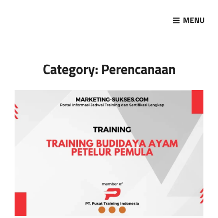
MENU
Marketing Sukses
Jasa Pelatihan Terpercaya
Category:
Perencanaan