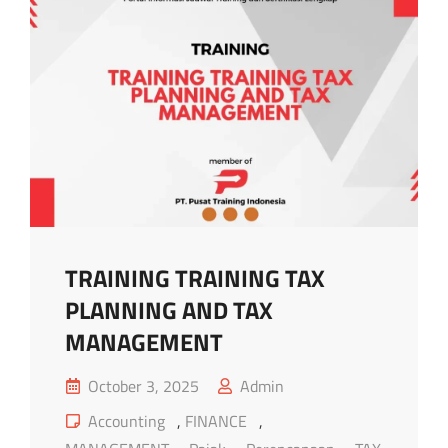
TRAINING TRAINING TAX
PLANNING AND TAX
MANAGEMENT
Posted
October 3, 2025
Admin
on
Cat
Accounting
,
FINANCE
,
Links