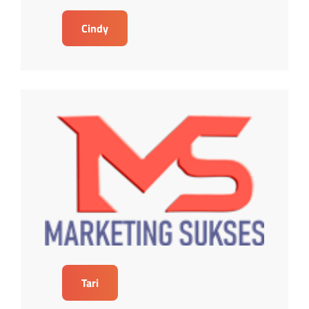
Cindy
Tari