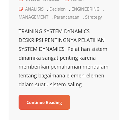
on
Cat
ANALISIS
,
Decision
,
ENGINEERING
,
Links
MANAGEMENT
,
Perencanaan
,
Strategy
TRAINING SYSTEM DYNAMICS
DESKRIPSI PENTINGNYA PELATIHAN
SYSTEM DYNAMICS Pelatihan sistem
dinamika sangat penting karena
memberikan pemahaman mendalam
tentang bagaimana elemen-elemen
dalam suatu sistem saling
TRAINING
Continue Reading
SYSTEM
DYNAMICS