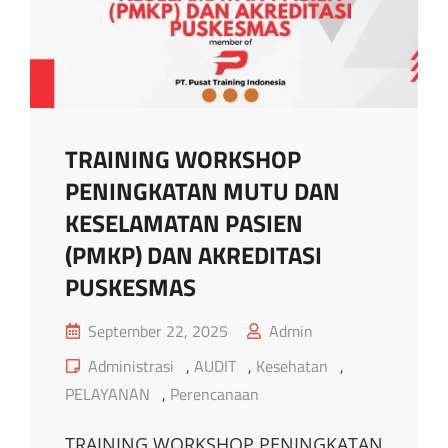
TRAINING WORKSHOP
PENINGKATAN MUTU DAN
KESELAMATAN PASIEN
(PMKP) DAN AKREDITASI
PUSKESMAS
Posted
September 22, 2025
Admin
on
Cat
Administrasi
,
AUDIT
,
Kesehatan
,
Links
PELAYANAN
,
Perencanaan
TRAINING WORKSHOP PENINGKATAN