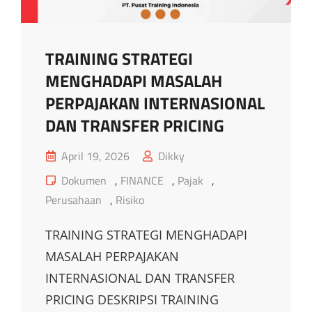
TRAINING STRATEGI
MENGHADAPI MASALAH
PERPAJAKAN INTERNASIONAL
DAN TRANSFER PRICING
Posted
April 19, 2026
Dikky
on
Cat
Dokumen
,
FINANCE
,
Pajak
,
Links
Perusahaan
,
Risiko
TRAINING STRATEGI MENGHADAPI
MASALAH PERPAJAKAN
INTERNASIONAL DAN TRANSFER
PRICING DESKRIPSI TRAINING