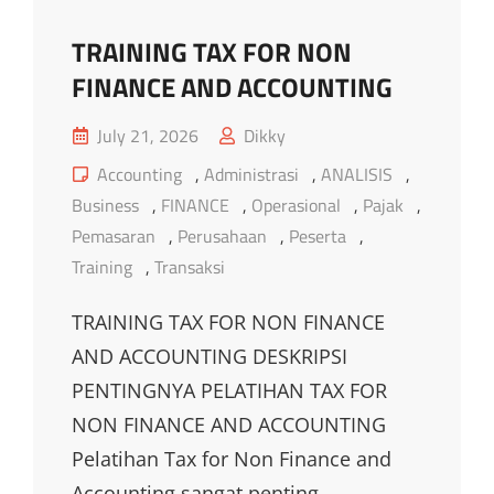
TRAINING TAX FOR NON
FINANCE AND ACCOUNTING
Posted
July 21, 2026
Dikky
on
Cat
Accounting
,
Administrasi
,
ANALISIS
,
Links
Business
,
FINANCE
,
Operasional
,
Pajak
,
Pemasaran
,
Perusahaan
,
Peserta
,
Training
,
Transaksi
TRAINING TAX FOR NON FINANCE
AND ACCOUNTING DESKRIPSI
PENTINGNYA PELATIHAN TAX FOR
NON FINANCE AND ACCOUNTING
Pelatihan Tax for Non Finance and
Accounting sangat penting