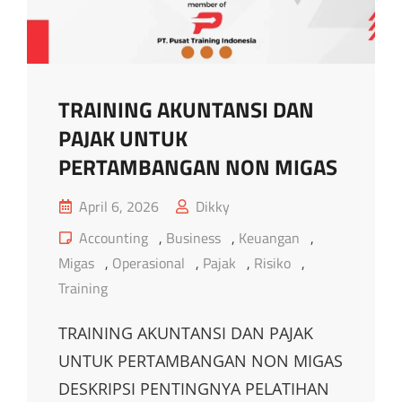
TRAINING AKUNTANSI DAN
PAJAK UNTUK
PERTAMBANGAN NON MIGAS
Posted
April 6, 2026
Dikky
on
Cat
Accounting
,
Business
,
Keuangan
,
Links
Migas
,
Operasional
,
Pajak
,
Risiko
,
Training
TRAINING AKUNTANSI DAN PAJAK
UNTUK PERTAMBANGAN NON MIGAS
DESKRIPSI PENTINGNYA PELATIHAN