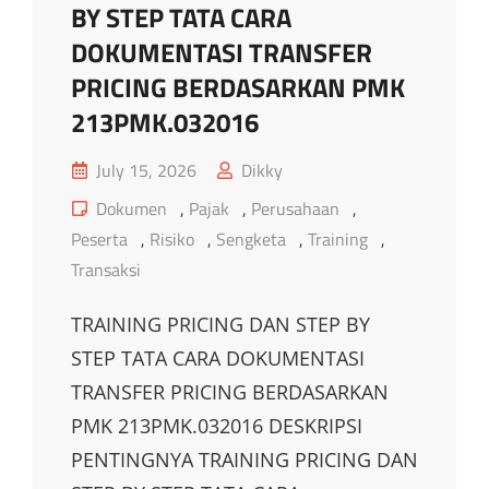
BY STEP TATA CARA
DOKUMENTASI TRANSFER
PRICING BERDASARKAN PMK
213PMK.032016
Posted
July 15, 2026
Dikky
on
Cat
Dokumen
,
Pajak
,
Perusahaan
,
Links
Peserta
,
Risiko
,
Sengketa
,
Training
,
Transaksi
TRAINING PRICING DAN STEP BY
STEP TATA CARA DOKUMENTASI
TRANSFER PRICING BERDASARKAN
PMK 213PMK.032016 DESKRIPSI
PENTINGNYA TRAINING PRICING DAN