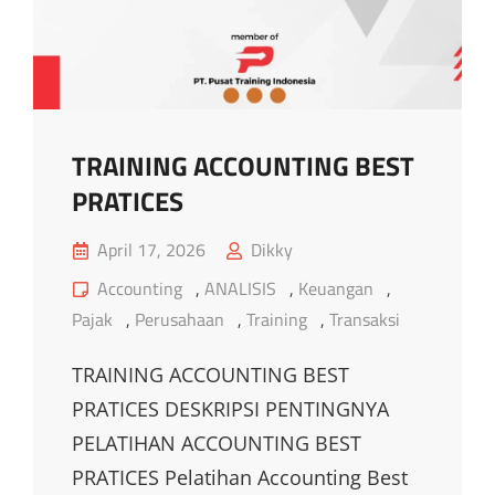
TRAINING ACCOUNTING BEST
PRATICES
Posted
April 17, 2026
Dikky
on
Cat
Accounting
,
ANALISIS
,
Keuangan
,
Links
Pajak
,
Perusahaan
,
Training
,
Transaksi
TRAINING ACCOUNTING BEST
PRATICES DESKRIPSI PENTINGNYA
PELATIHAN ACCOUNTING BEST
PRATICES Pelatihan Accounting Best