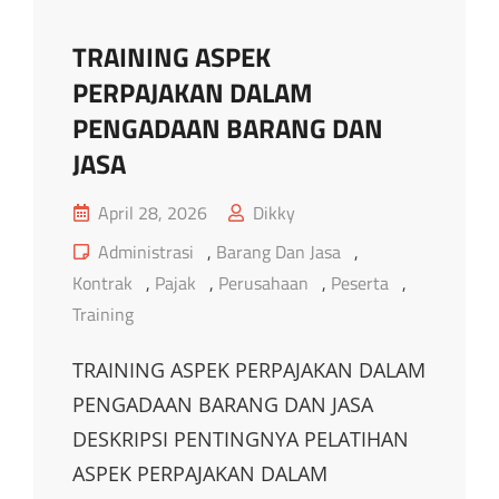
TRAINING ASPEK
PERPAJAKAN DALAM
PENGADAAN BARANG DAN
JASA
Posted
April 28, 2026
Dikky
on
Cat
Administrasi
,
Barang Dan Jasa
,
Links
Kontrak
,
Pajak
,
Perusahaan
,
Peserta
,
Training
TRAINING ASPEK PERPAJAKAN DALAM
PENGADAAN BARANG DAN JASA
DESKRIPSI PENTINGNYA PELATIHAN
ASPEK PERPAJAKAN DALAM