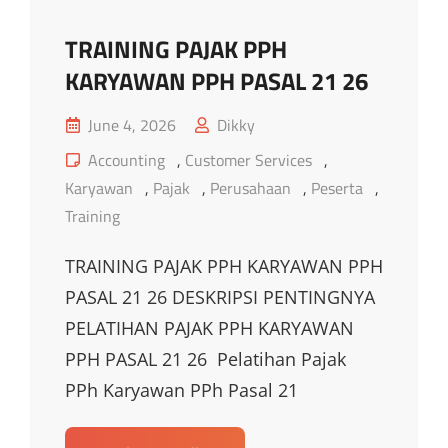
TRAINING PAJAK PPH
KARYAWAN PPH PASAL 21 26
Posted
June 4, 2026
Dikky
on
Cat
Accounting
,
Customer Services
,
Links
Karyawan
,
Pajak
,
Perusahaan
,
Peserta
,
Training
TRAINING PAJAK PPH KARYAWAN PPH
PASAL 21 26 DESKRIPSI PENTINGNYA
PELATIHAN PAJAK PPH KARYAWAN
PPH PASAL 21 26 Pelatihan Pajak
PPh Karyawan PPh Pasal 21