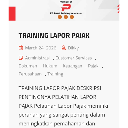
TRAINING LAPOR PAJAK
Posted
March 24, 2026
Dikky
on
Cat
Administrasi
,
Customer Services
,
Links
Dokumen
,
Hukum
,
Keuangan
,
Pajak
,
Perusahaan
,
Training
TRAINING LAPOR PAJAK DESKRIPSI
PENTINGNYA PELATIHAN LAPOR
PAJAK Pelatihan Lapor Pajak memiliki
peranan yang sangat penting dalam
meningkatkan pemahaman dan