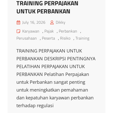
TRAINING PERPAJAKAN
UNTUK PERBANKAN
Posted
July 16, 2026
Dikky
on
Cat
Karyawan
,
Pajak
,
Perbankan
,
Links
Perusahaan
,
Peserta
,
Risiko
,
Training
TRAINING PERPAJAKAN UNTUK
PERBANKAN DESKRIPSI PENTINGNYA
PELATIHAN PERPAJAKAN UNTUK
PERBANKAN Pelatihan Perpajakan
untuk Perbankan sangat penting
untuk meningkatkan pemahaman
dan kepatuhan karyawan perbankan
terhadap regulasi