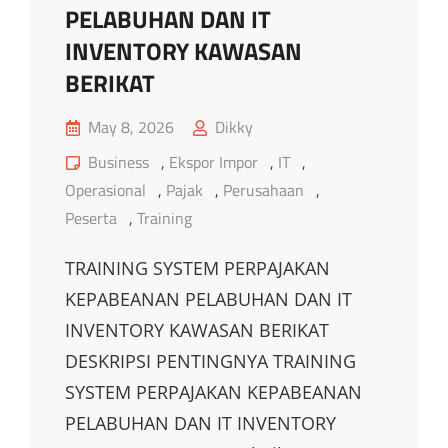
PELABUHAN DAN IT
INVENTORY KAWASAN
BERIKAT
Posted
May 8, 2026
Dikky
on
Cat
Business
,
Ekspor Impor
,
IT
,
Links
Operasional
,
Pajak
,
Perusahaan
,
Peserta
,
Training
TRAINING SYSTEM PERPAJAKAN
KEPABEANAN PELABUHAN DAN IT
INVENTORY KAWASAN BERIKAT
DESKRIPSI PENTINGNYA TRAINING
SYSTEM PERPAJAKAN KEPABEANAN
PELABUHAN DAN IT INVENTORY