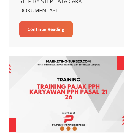
STEP BY STEP TATA CARA
DOKUMENTASI
TRAINING
Continue Reading
PRICING
DAN
STEP
BY
STEP
TATA
CARA
DOKUMENTASI
TRANSFER
PRICING
BERDASARKAN
PMK
213PMK.032016