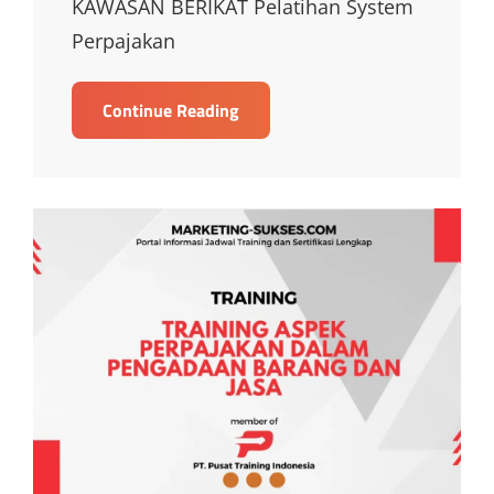
KAWASAN BERIKAT Pelatihan System
Perpajakan
TRAINING
Continue Reading
SYSTEM
PERPAJAKAN
KEPABEANAN
PELABUHAN
DAN
IT
INVENTORY
KAWASAN
BERIKAT