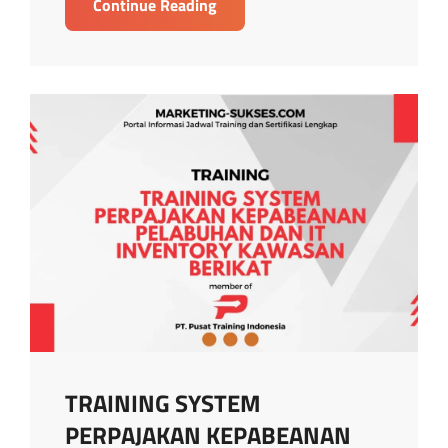
TRAINING
Continue Reading
PAJAK
PPH
KARYAWAN
PPH
PASAL
21
26
TRAINING SYSTEM
PERPAJAKAN KEPABEANAN