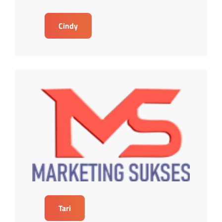
Cindy
Tari