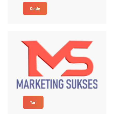
Cindy
Tari