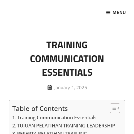
MENU
Marketing Sukses
Jasa Pelatihan Terpercaya
TRAINING
COMMUNICATION
ESSENTIALS
Posted
January 1, 2025
on
Table of Contents
Training Communication Essentials
TUJUAN PELATIHAN TRAINING LEADERSHIP
PESERTA PELATIHAN TRAINING