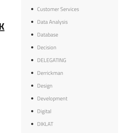
Customer Services
Data Analysis
K
Database
Decision
DELEGATING
Derrickman
Design
Development
Digital
DIKLAT