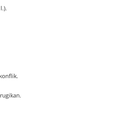
.).
onflik.
rugikan.