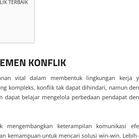
IK TERBAIK
JEMEN KONFLIK
ranan vital dalam membentuk lingkungan kerja 
ang kompleks, konflik tak dapat dihindari, namun de
m dapat belajar mengelola perbedaan pendapat de
uk mengembangkan keterampilan komunikasi efek
n kemampuan untuk mencari solusi win-win. Lebih 