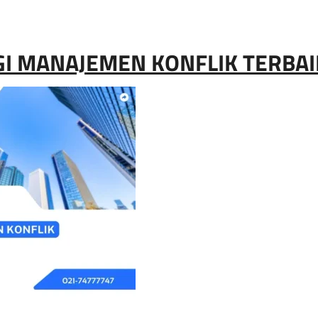
GI MANAJEMEN KONFLIK TERBAI