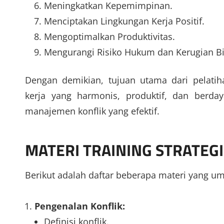
Meningkatkan Kepemimpinan.
Menciptakan Lingkungan Kerja Positif.
Mengoptimalkan Produktivitas.
Mengurangi Risiko Hukum dan Kerugian Bi
Dengan demikian, tujuan utama dari pelati
kerja yang harmonis, produktif, dan berd
manajemen konflik yang efektif.
MATERI
TRAINING STRATEG
Berikut adalah daftar beberapa materi yang 
Pengenalan Konflik:
Definisi konflik.