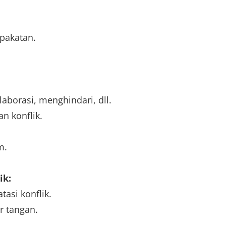
pakatan.
aborasi, menghindari, dll.
n konflik.
m.
ik:
asi konflik.
 tangan.