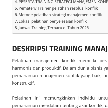
PESERTA TRAINING STRATEGI MANAJEMEN KONFL
Pemateri/ Trainer pelatihan resolusi konflik
Metode pelatihan strategi manajemen konflik
Lokasi pelatihan penyelesaian konflik
Jadwal Training Terbaru di Tahun 2026
DESKRIPSI
TRAINING MANA
Pelatihan manajemen konflik memiliki pe
harmonis dan produktif. Dalam dunia bisnis y
pemahaman manajemen konflik yang baik, ti
konstruktif.
Pelatihan ini memungkinkan individu unt
pemahaman mendalam tentang akar konflik, da