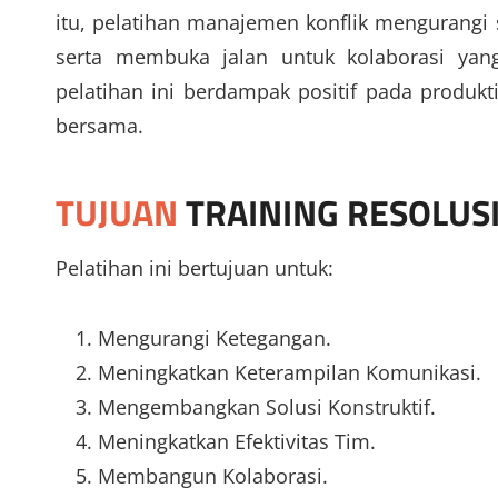
itu, pelatihan manajemen konflik mengurangi 
serta membuka jalan untuk kolaborasi yan
pelatihan ini berdampak positif pada produkt
bersama.
TUJUAN
TRAINING RESOLUSI
Pelatihan ini bertujuan untuk:
Mengurangi Ketegangan.
Meningkatkan Keterampilan Komunikasi.
Mengembangkan Solusi Konstruktif.
Meningkatkan Efektivitas Tim.
Membangun Kolaborasi.