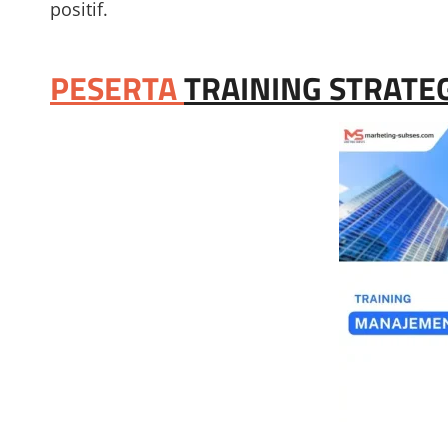
positif.
PESERTA
TRAINING STRATE