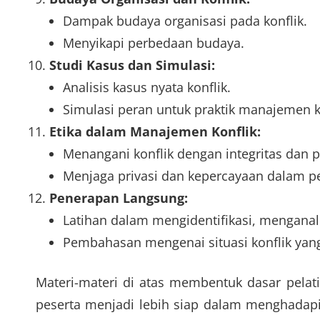
Dampak budaya organisasi pada konflik.
Menyikapi perbedaan budaya.
Studi Kasus dan Simulasi:
Analisis kasus nyata konflik.
Simulasi peran untuk praktik manajemen k
Etika dalam Manajemen Konflik:
Menangani konflik dengan integritas dan p
Menjaga privasi dan kepercayaan dalam pe
Penerapan Langsung:
Latihan dalam mengidentifikasi, menganali
Pembahasan mengenai situasi konflik yang 
Materi-materi di atas membentuk dasar pela
peserta menjadi lebih siap dalam menghadapi