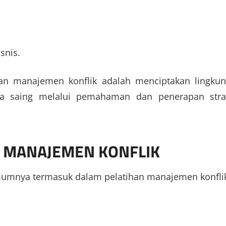
snis.
han manajemen konflik adalah menciptakan lingku
aya saing melalui pemahaman dan penerapan stra
I MANAJEMEN KONFLIK
umumnya termasuk dalam pelatihan manajemen konfli