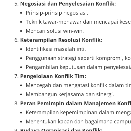
Negosiasi dan Penyelesaian Konflik:
Prinsip-prinsip negosiasi.
Teknik tawar-menawar dan mencapai kese
Mencari solusi win-win.
Keterampilan Resolusi Konflik:
Identifikasi masalah inti.
Penggunaan strategi seperti kompromi, kol
Pengambilan keputusan dalam penyelesaia
Pengelolaan Konflik Tim:
Mencegah dan mengatasi konflik dalam ti
Membangun kerjasama dan sinergi.
Peran Pemimpin dalam Manajemen Konfl
Keterampilan kepemimpinan dalam mengat
Menentukan kapan dan bagaimana campur
Budaya Organisasi dan Konflik: