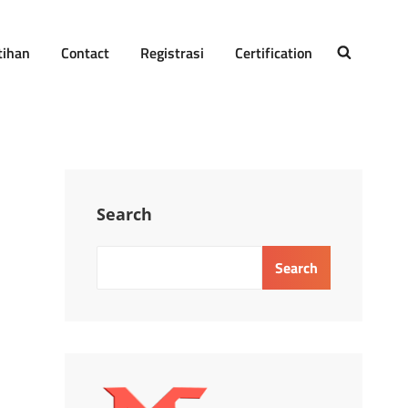
tihan
Contact
Registrasi
Certification
SEARCH
Search
Search