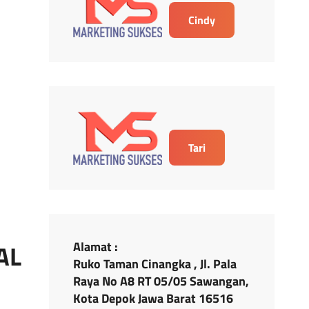
Cindy
Tari
AL
Alamat :
Ruko Taman Cinangka , Jl. Pala
Raya No A8 RT 05/05 Sawangan,
Kota Depok Jawa Barat 16516