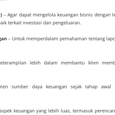
)
– Agar dapat mengelola keuangan bisnis dengan l
ik terkait investasi dan pengeluaran.
gan
– Untuk memperdalam pemahaman tentang lap
eterampilan lebih dalam membantu klien memb
en sumber daya keuangan sejak tahap awal 
pek keuangan yang lebih luas, termasuk perenca