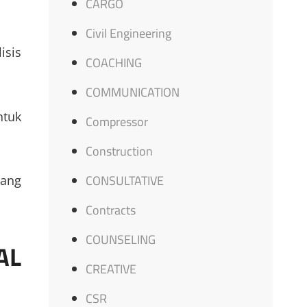
CARGO
Civil Engineering
isis
COACHING
COMMUNICATION
ntuk
Compressor
Construction
CONSULTATIVE
yang
Contracts
COUNSELING
AL
CREATIVE
CSR