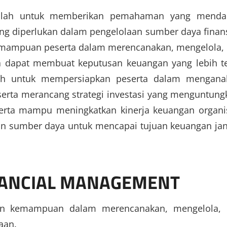
dalah untuk memberikan pemahaman yang menda
ng diperlukan dalam pengelolaan sumber daya finans
kemampuan peserta dalam merencanakan, mengelola,
a dapat membuat keputusan keuangan yang lebih t
alah untuk mempersiapkan peserta dalam menganal
 serta merancang strategi investasi yang menguntung
serta mampu meningkatkan kinerja keuangan organi
an sumber daya untuk mencapai tujuan keuangan ja
NANCIAL MANAGEMENT
n kemampuan dalam merencanakan, mengelola, 
aan.