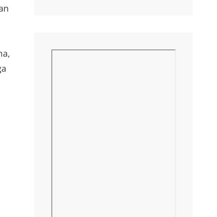
an
ma,
ga