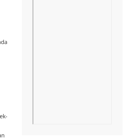
ada
ek-
an