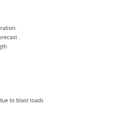
ration.
recast .
gth
 due to blast loads