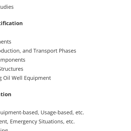
tudies
ification
nents
roduction, and Transport Phases
Components
Structures
ng Oil Well Equipment
ation
Equipment-based, Usage-based, etc.
nt, Emergency Situations, etc.
ling