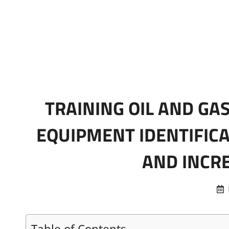
Marketing Sukses
Jasa Pelatihan Terpercaya
TRAINING OIL AND GA
EQUIPMENT IDENTIFICA
AND INCR
Table of Contents