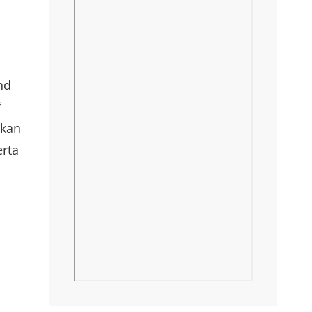
nd
f
akan
erta
i