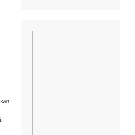
akan
i,