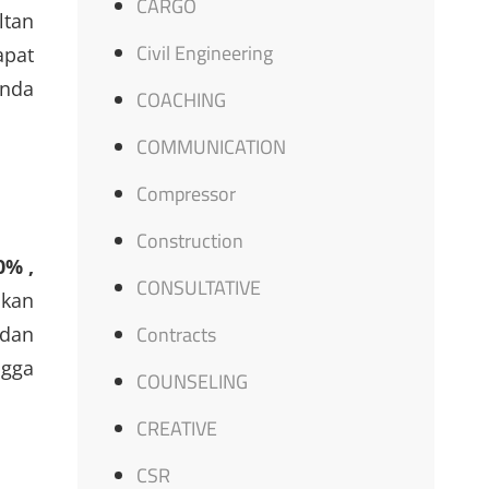
CARGO
ltan
Civil Engineering
apat
Anda
COACHING
COMMUNICATION
Compressor
Construction
0% ,
CONSULTATIVE
akan
Contracts
 dan
ngga
COUNSELING
CREATIVE
CSR