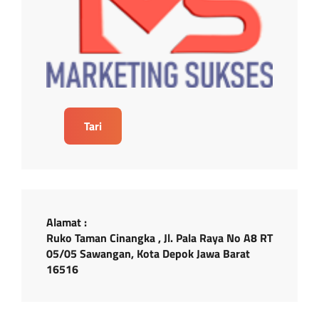
Tari
Alamat :
Ruko Taman Cinangka , Jl. Pala Raya No A8 RT
05/05 Sawangan, Kota Depok Jawa Barat
16516