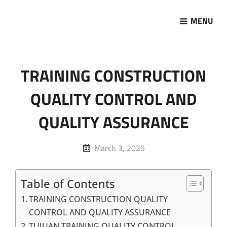
MENU
Marketing Sukses
Jasa Pelatihan Terpercaya
TRAINING CONSTRUCTION
QUALITY CONTROL AND
QUALITY ASSURANCE
Posted
March 3, 2025
on
Table of Contents
TRAINING CONSTRUCTION QUALITY
CONTROL AND QUALITY ASSURANCE
TUJUAN TRAINING QUALITY CONTROL