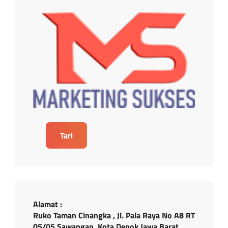
Tari
Alamat :
Ruko Taman Cinangka , Jl. Pala Raya No A8 RT
05/05 Sawangan, Kota Depok Jawa Barat