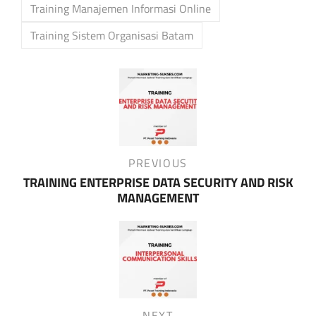
Training Manajemen Informasi Online
Training Sistem Organisasi Batam
Post
navigation
Previous
PREVIOUS
Post
TRAINING ENTERPRISE DATA SECURITY AND RISK
MANAGEMENT
Next
NEXT