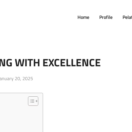
Home
Profile
Pela
ING WITH EXCELLENCE
osted
anuary 20, 2025
on