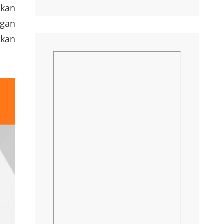
akan
ngan
tkan