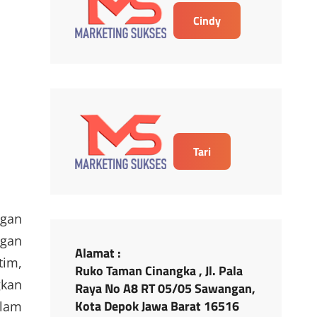
Cindy
Tari
ngan
ngan
Alamat :
tim,
Ruko Taman Cinangka , Jl. Pala
gkan
Raya No A8 RT 05/05 Sawangan,
Kota Depok Jawa Barat 16516
alam