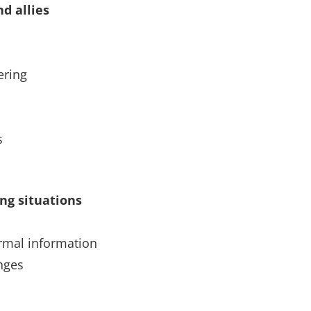
nd allies
ering
s
ing situations
ormal information
nges