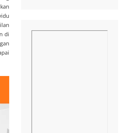
ikan
vidu
ilan
n di
ngan
apai