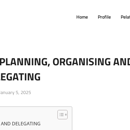
Home
Profile
Pela
 PLANNING, ORGANISING AN
LEGATING
Posted
January 5, 2025
on
G AND DELEGATING