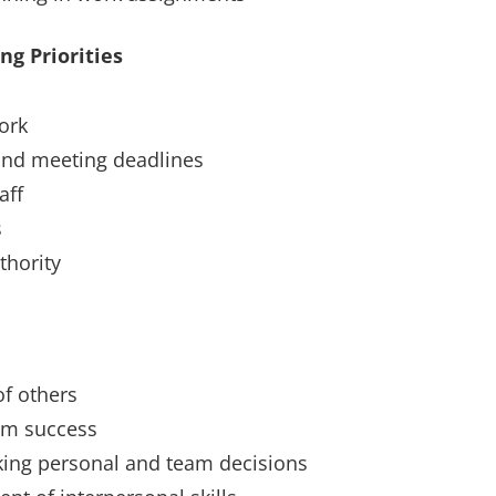
ng Priorities
ork
and meeting deadlines
aff
s
thority
of others
eam success
aking personal and team decisions