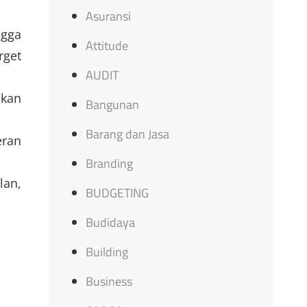
Asuransi
ngga
Attitude
rget
AUDIT
hkan
Bangunan
Barang dan Jasa
ran
Branding
lan,
BUDGETING
Budidaya
N
Building
Business