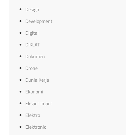
Design
Development
Digital
DIKLAT
Dokumen
Drone
Dunia Kerja
Ekonomi
Ekspor Impor
Elektro
Elektronic