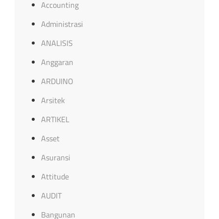
Accounting
Administrasi
ANALISIS
Anggaran
ARDUINO
Arsitek
ARTIKEL
Asset
Asuransi
Attitude
AUDIT
Bangunan