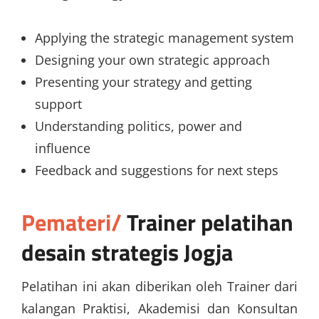
Applying the strategic management system
Designing your own strategic approach
Presenting your strategy and getting
support
Understanding politics, power and
influence
Feedback and suggestions for next steps
Pemateri/
Trainer
pelatihan
desain strategis Jogja
Pelatihan ini akan diberikan oleh Trainer dari
kalangan Praktisi, Akademisi dan Konsultan