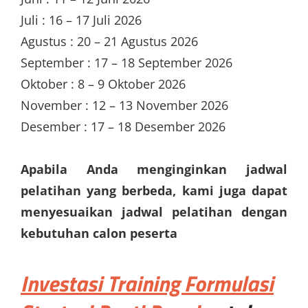
Juli : 16 – 17 Juli 2026
Agustus : 20 – 21 Agustus 2026
September : 17 – 18 September 2026
Oktober : 8 – 9 Oktober 2026
November : 12 – 13 November 2026
Desember : 17 – 18 Desember 2026
Apabila Anda menginginkan jadwal
pelatihan yang berbeda, kami juga dapat
menyesuaikan jadwal pelatihan dengan
kebutuhan calon peserta
Investasi
Training Formulasi