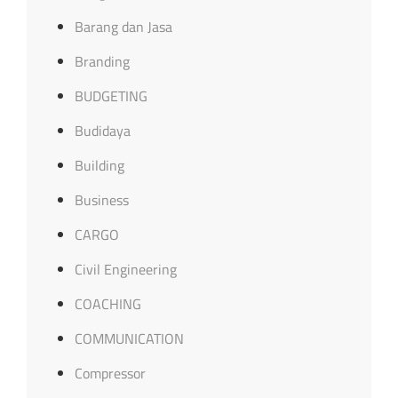
Barang dan Jasa
Branding
BUDGETING
Budidaya
Building
Business
CARGO
Civil Engineering
COACHING
COMMUNICATION
Compressor