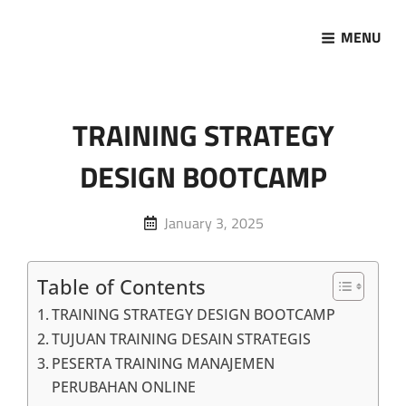
MENU
Marketing Sukses
Jasa Pelatihan Terpercaya
TRAINING STRATEGY
DESIGN BOOTCAMP
Posted
January 3, 2025
on
Table of Contents
TRAINING STRATEGY DESIGN BOOTCAMP
TUJUAN TRAINING DESAIN STRATEGIS
PESERTA TRAINING MANAJEMEN
PERUBAHAN ONLINE