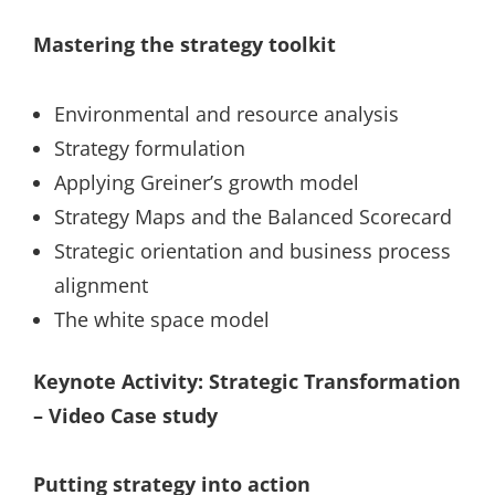
Mastering the strategy toolkit
Environmental and resource analysis
Strategy formulation
Applying Greiner’s growth model
Strategy Maps and the Balanced Scorecard
Strategic orientation and business process
alignment
The white space model
Keynote Activity: Strategic Transformation
– Video Case study
Putting strategy into action