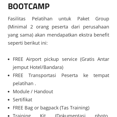
BOOTCAMP
Fasilitas Pelatihan untuk Paket Group
(Minimal 2 orang peserta dari perusahaan
yang sama) akan mendapatkan ekstra benefit
seperti berikut ini:
FREE Airport pickup service (Gratis Antar
jemput Hotel/Bandara)
FREE Transportasi Peserta ke tempat
pelatihan .
Module / Handout
Sertifikat
FREE Bag or bagpack (Tas Training)
Training Kit (Dokumentasi photo,