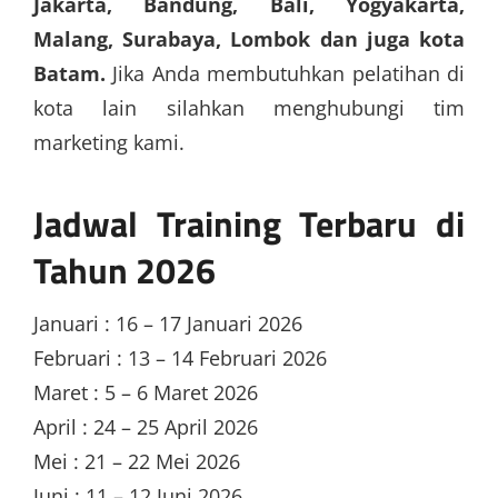
Jakarta, Bandung, Bali, Yogyakarta,
Malang, Surabaya, Lombok dan juga kota
Batam.
Jika Anda membutuhkan pelatihan di
kota lain silahkan menghubungi tim
marketing kami.
Jadwal Training Terbaru di
Tahun 2026
Januari : 16 – 17 Januari 2026
Februari : 13 – 14 Februari 2026
Maret : 5 – 6 Maret 2026
April : 24 – 25 April 2026
Mei : 21 – 22 Mei 2026
Juni : 11 – 12 Juni 2026