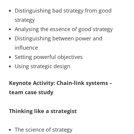
Distinguishing bad strategy from good
strategy
Analysing the essence of good strategy
Distinguishing between power and
influence
Setting powerful objectives
Using strategic design
Keynote Activity: Chain-link systems –
team case study
Thinking like a strategist
The science of strategy