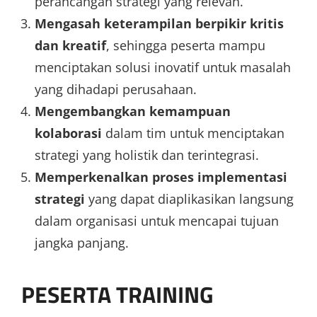
perancangan strategi yang relevan.
Mengasah keterampilan berpikir kritis
dan kreatif
, sehingga peserta mampu
menciptakan solusi inovatif untuk masalah
yang dihadapi perusahaan.
Mengembangkan kemampuan
kolaborasi
dalam tim untuk menciptakan
strategi yang holistik dan terintegrasi.
Memperkenalkan proses implementasi
strategi
yang dapat diaplikasikan langsung
dalam organisasi untuk mencapai tujuan
jangka panjang.
PESERTA TRAINING