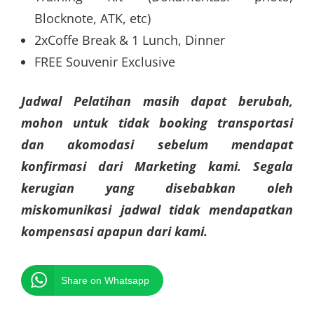
Blocknote, ATK, etc)
2xCoffe Break & 1 Lunch, Dinner
FREE Souvenir Exclusive
Jadwal Pelatihan masih dapat berubah,
mohon untuk tidak booking transportasi
dan akomodasi sebelum mendapat
konfirmasi dari Marketing kami. Segala
kerugian yang disebabkan oleh
miskomunikasi jadwal tidak mendapatkan
kompensasi apapun dari kami.
Share on Whatsapp