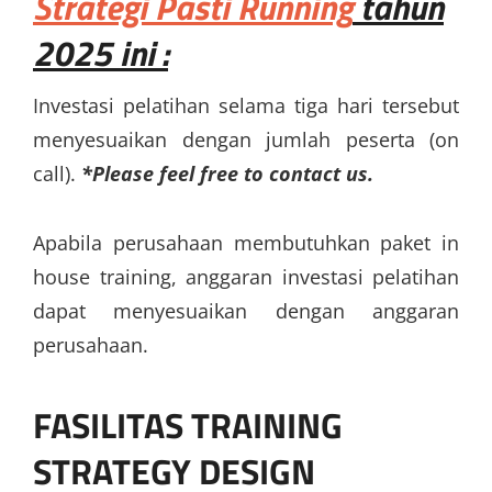
Strategi Pasti Running
tahun
2025 ini :
Investasi pelatihan selama tiga hari tersebut
menyesuaikan dengan jumlah peserta (on
call).
*Please feel free to contact us.
Apabila perusahaan membutuhkan paket in
house training, anggaran investasi pelatihan
dapat menyesuaikan dengan anggaran
perusahaan.
FASILITAS
TRAINING
STRATEGY DESIGN