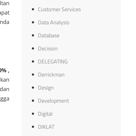
ltan
Customer Services
apat
Data Analysis
Anda
Database
Decision
DELEGATING
0% ,
Derrickman
akan
Design
 dan
ngga
Development
Digital
DIKLAT