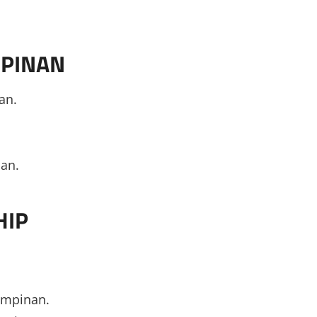
MPINAN
an.
an.
HIP
impinan.