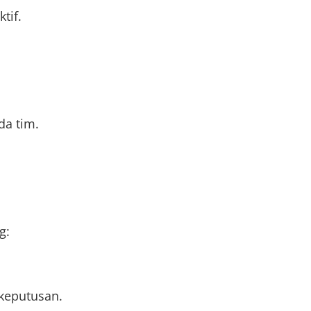
tif.
da tim.
g:
keputusan.