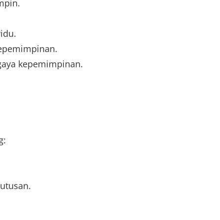
mpin.
idu.
kepemimpinan.
gaya kepemimpinan.
g:
utusan.