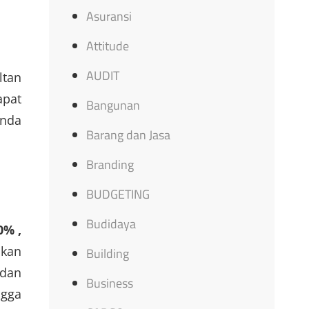
Asuransi
Attitude
AUDIT
ltan
apat
Bangunan
Anda
Barang dan Jasa
Branding
BUDGETING
Budidaya
0% ,
akan
Building
 dan
Business
ngga