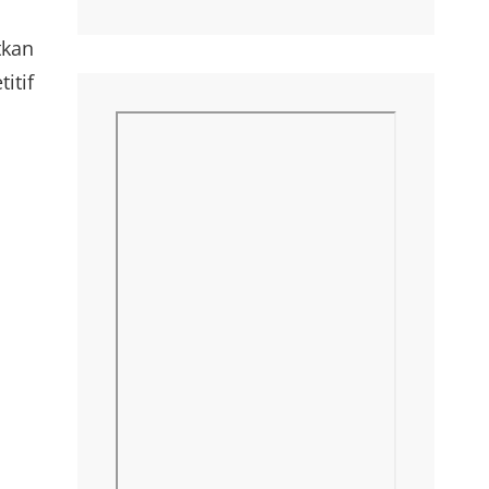
tkan
itif