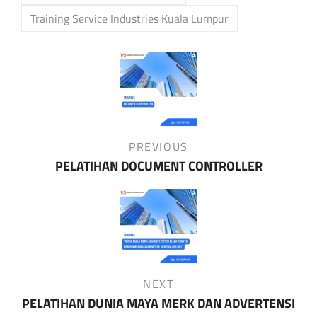
Training Service Industries Kuala Lumpur
Post
navigation
Previous
PREVIOUS
Post
PELATIHAN DOCUMENT CONTROLLER
Next
NEXT
Post
PELATIHAN DUNIA MAYA MERK DAN ADVERTENSI