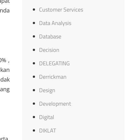
apat
Customer Services
Anda
Data Analysis
Database
Decision
0% ,
DELEGATING
ikan
Derrickman
idak
yang
Design
Development
Digital
DIKLAT
rta,