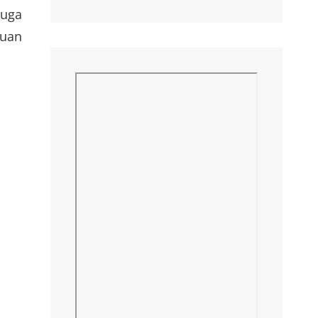
juga
puan