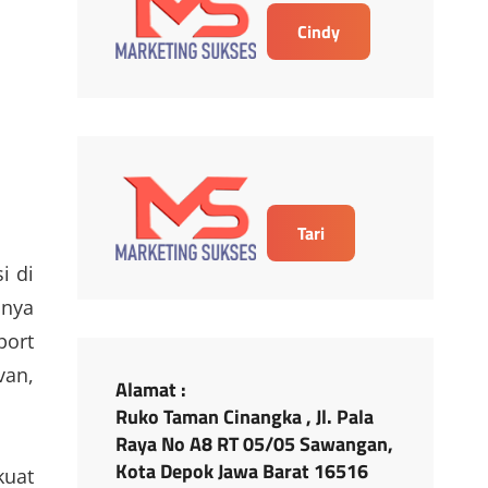
Cindy
Tari
i di
nya
port
van,
Alamat :
Ruko Taman Cinangka , Jl. Pala
Raya No A8 RT 05/05 Sawangan,
Kota Depok Jawa Barat 16516
kuat