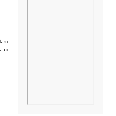
alam
alui