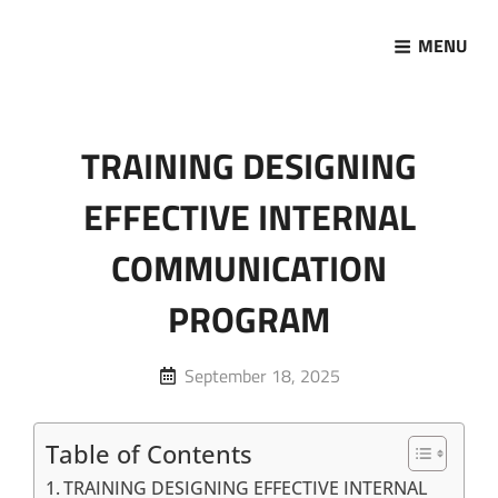
MENU
Marketing Sukses
Jasa Pelatihan Terpercaya
TRAINING DESIGNING
EFFECTIVE INTERNAL
COMMUNICATION
PROGRAM
Posted
September 18, 2025
on
Table of Contents
TRAINING DESIGNING EFFECTIVE INTERNAL