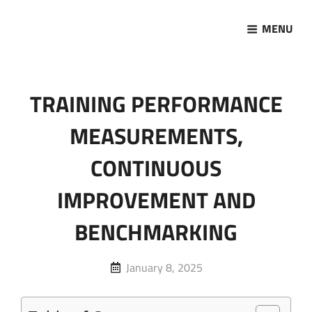
MENU
Marketing Sukses
Jasa Pelatihan Terpercaya
TRAINING PERFORMANCE
MEASUREMENTS,
CONTINUOUS
IMPROVEMENT AND
BENCHMARKING
Posted
January 8, 2025
on