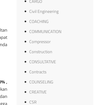
CARGO
Civil Engineering
COACHING
ltan
COMMUNICATION
apat
Compressor
Anda
Construction
CONSULTATIVE
Contracts
COUNSELING
0% ,
akan
CREATIVE
 dan
CSR
ngga