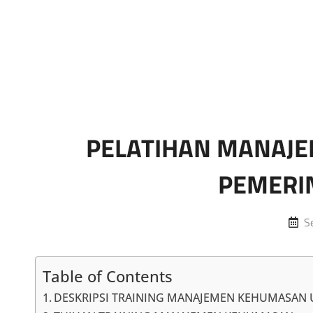
Marketing Sukses
Jasa Pelatihan Terpercaya
PELATIHAN MANAJ
PEMERI
P
S
o
Table of Contents
DESKRIPSI TRAINING MANAJEMEN KEHUMASAN