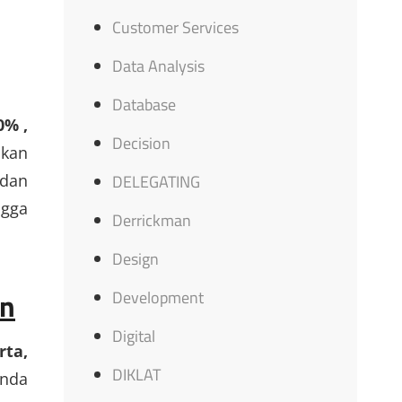
Customer Services
Data Analysis
Database
0% ,
Decision
akan
DELEGATING
 dan
ngga
Derrickman
Design
an
Development
Digital
rta,
DIKLAT
nda