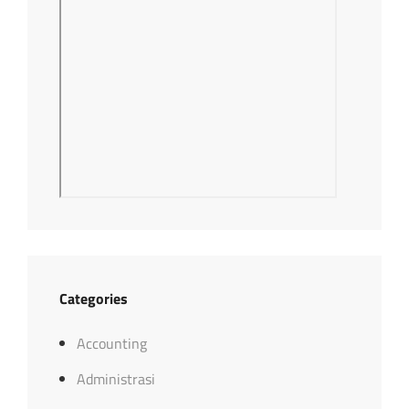
Categories
Accounting
Administrasi