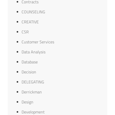
Contracts
COUNSELING
CREATIVE
CSR
Customer Services
Data Analysis
Database
Decision
DELEGATING
Derrickman
Design
Development