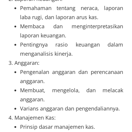
Pemahaman tentang neraca, laporan
laba rugi, dan laporan arus kas.
Membaca dan menginterpretasikan
laporan keuangan.
Pentingnya rasio keuangan dalam
menganalisis kinerja.
Anggaran:
Pengenalan anggaran dan perencanaan
anggaran.
Membuat, mengelola, dan melacak
anggaran.
Varians anggaran dan pengendaliannya.
Manajemen Kas:
Prinsip dasar manajemen kas.