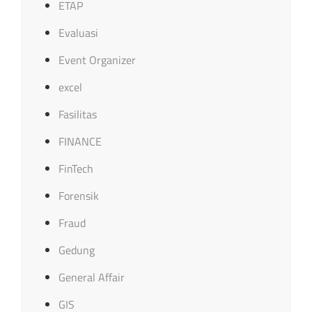
ETAP
Evaluasi
Event Organizer
excel
Fasilitas
FINANCE
FinTech
Forensik
Fraud
Gedung
General Affair
GIS