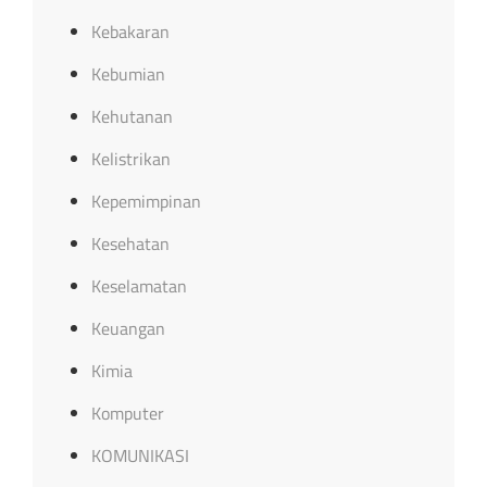
Kebakaran
Kebumian
Kehutanan
Kelistrikan
Kepemimpinan
Kesehatan
Keselamatan
Keuangan
Kimia
Komputer
KOMUNIKASI