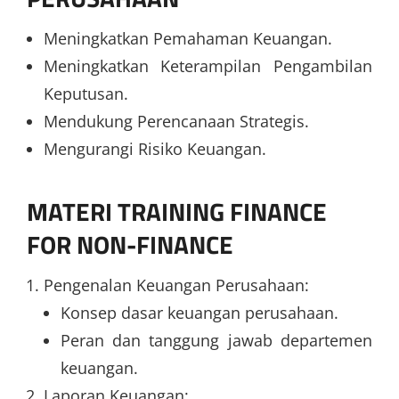
Meningkatkan Pemahaman Keuangan.
Meningkatkan Keterampilan Pengambilan
Keputusan.
Mendukung Perencanaan Strategis.
Mengurangi Risiko Keuangan.
MATERI
TRAINING FINANCE
FOR NON-FINANCE
Pengenalan Keuangan Perusahaan:
Konsep dasar keuangan perusahaan.
Peran dan tanggung jawab departemen
keuangan.
Laporan Keuangan: