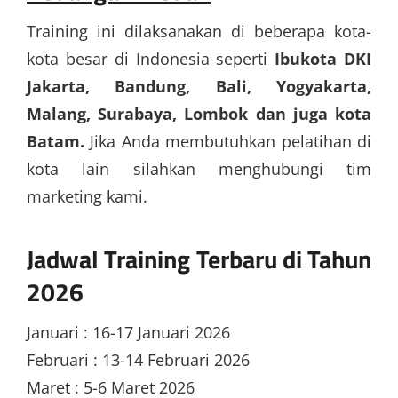
Training ini dilaksanakan di beberapa kota-
kota besar di Indonesia seperti
Ibukota DKI
Jakarta, Bandung, Bali, Yogyakarta,
Malang, Surabaya, Lombok dan juga kota
Batam.
Jika Anda membutuhkan pelatihan di
kota lain silahkan menghubungi tim
marketing kami.
Jadwal Training Terbaru di Tahun
2026
Januari : 16-17 Januari 2026
Februari : 13-14 Februari 2026
Maret : 5-6 Maret 2026