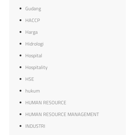
Gudang
HACCP
Harga
Hidrologi
Hospital
Hospitality
HSE
hukum
HUMAN RESOURCE
HUMAN RESOURCE MANAGEMENT
INDUSTRI