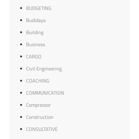
BUDGETING
Budidaya
Building
Business
CARGO
Civil Engineering
COACHING
COMMUNICATION
Compressor
Construction
CONSULTATIVE