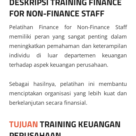
DESKRIPSI
TRAINING FINANCE
FOR NON-FINANCE STAFF
Pelatihan Finance for Non-Finance Staff
memiliki peran yang sangat penting dalam
meningkatkan pemahaman dan keterampilan
individu di luar departemen keuangan
terhadap aspek keuangan perusahaan.
Sebagai hasilnya, pelatihan ini membantu
menciptakan organisasi yang lebih kuat dan
berkelanjutan secara finansial.
TUJUAN
TRAINING KEUANGAN
PERUSAHAAN