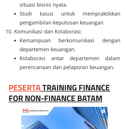
situasi bisnis nyata.
Studi kasus untuk mempraktikkan
pengambilan keputusan keuangan.
Komunikasi dan Kolaborasi:
Kemampuan berkomunikasi dengan
departemen keuangan.
Kolaborasi antar departemen dalam
perencanaan dan pelaporan keuangan.
PESERTA
TRAINING FINANCE
FOR NON-FINANCE BATAM