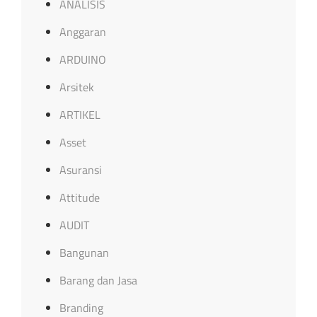
ANALISIS
Anggaran
ARDUINO
Arsitek
ARTIKEL
Asset
Asuransi
Attitude
AUDIT
Bangunan
Barang dan Jasa
Branding