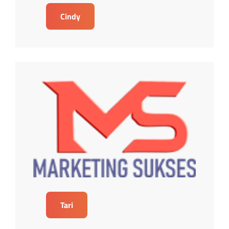
Cindy
Tari