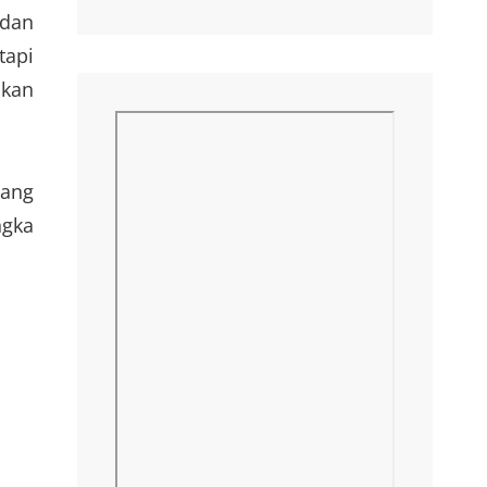
 dan
tapi
kan
tang
ngka