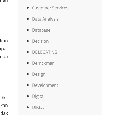
Customer Services
Data Analysis
Database
ltan
Decision
apat
DELEGATING
Anda
Derrickman
Design
Development
Digital
0% ,
ikan
DIKLAT
idak