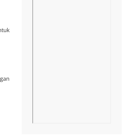
ntuk
ngan