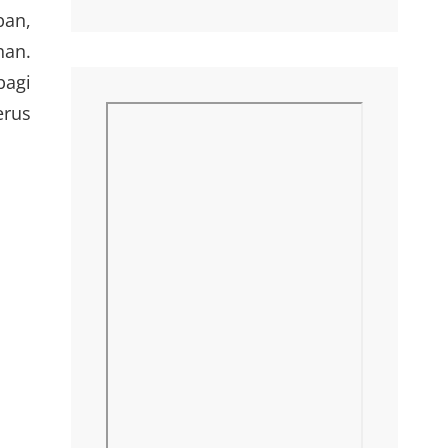
pan,
han.
bagi
erus