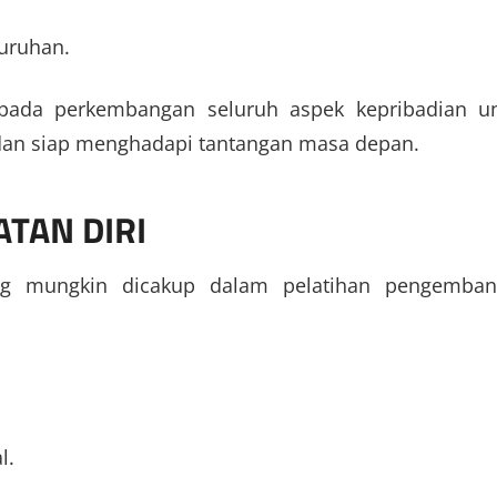
uruhan.
us pada perkembangan seluruh aspek kepribadian u
 dan siap menghadapi tantangan masa depan.
TAN DIRI
ang mungkin dicakup dalam pelatihan pengemba
l.