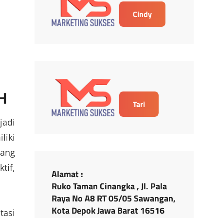
Cindy
H
Tari
jadi
liki
yang
tif,
Alamat :
Ruko Taman Cinangka , Jl. Pala
Raya No A8 RT 05/05 Sawangan,
Kota Depok Jawa Barat 16516
tasi