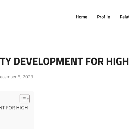
Home
Profile
Pela
ITY DEVELOPMENT FOR HIG
osted
ecember 5, 2023
n
NT FOR HIGH