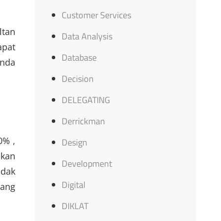
Customer Services
ltan
Data Analysis
apat
Database
Anda
Decision
DELEGATING
Derrickman
0% ,
Design
ikan
Development
idak
Digital
yang
DIKLAT