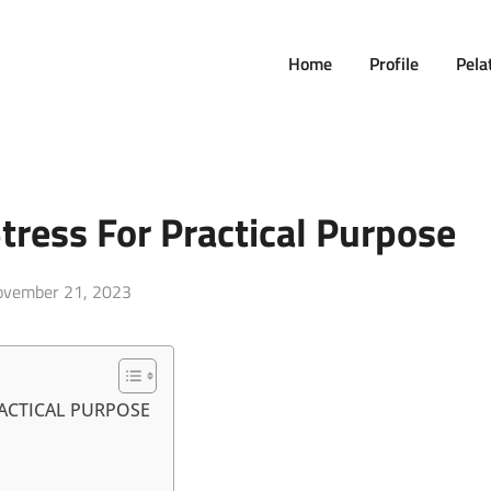
Home
Profile
Pela
tress For Practical Purpose
sted
ovember 21, 2023
n
RACTICAL PURPOSE