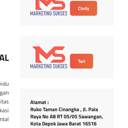
Cindy
AL
Tari
vidu
ngan
itas
Alamat :
Ruko Taman Cinangka , Jl. Pala
kasi
Raya No A8 RT 05/05 Sawangan,
ntal
Kota Depok Jawa Barat 16516