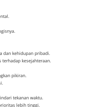
ntal.
ogisnya.
a dan kehidupan pribadi.
 terhadap kesejahteraan.
kan pikiran.
i.
indari tekanan waktu.
oritas lebih tinggi.