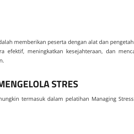
i adalah memberikan peserta dengan alat dan pengeta
ra efektif, meningkatkan kesejahteraan, dan menc
n.
 MENGELOLA STRES
mungkin termasuk dalam pelatihan Managing Stress