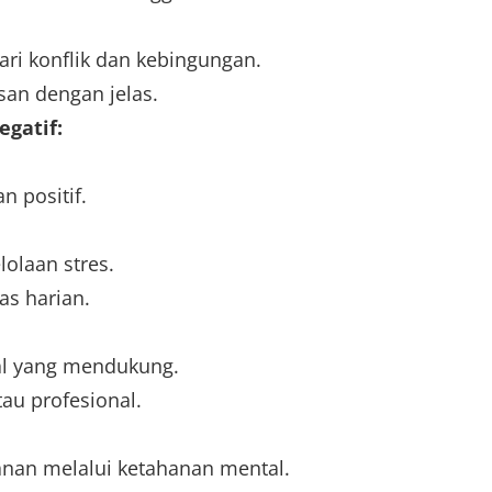
ri konflik dan kebingungan.
an dengan jelas.
egatif:
n positif.
lolaan stres.
as harian.
l yang mendukung.
au profesional.
an melalui ketahanan mental.