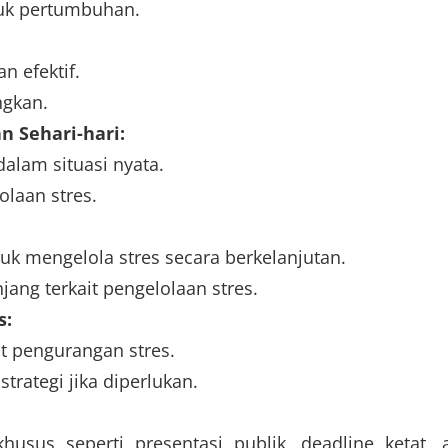
tuk pertumbuhan.
n efektif.
ngkan.
 Sehari-hari:
alam situasi nyata.
laan stres.
k mengelola stres secara berkelanjutan.
ang terkait pengelolaan stres.
s:
t pengurangan stres.
rategi jika diperlukan.
khusus seperti presentasi publik, deadline ketat, 