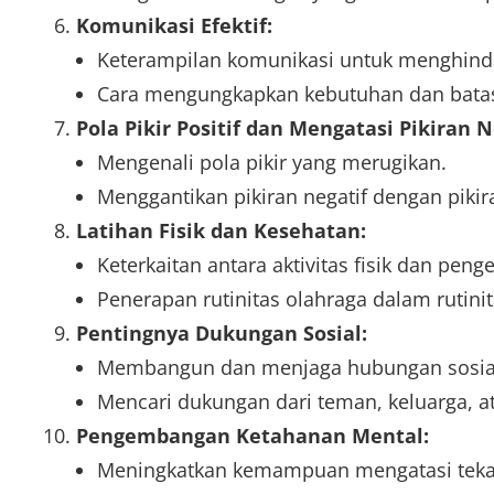
Komunikasi Efektif:
Keterampilan komunikasi untuk menghinda
Cara mengungkapkan kebutuhan dan batas
Pola Pikir Positif dan Mengatasi Pikiran N
Mengenali pola pikir yang merugikan.
Menggantikan pikiran negatif dengan pikira
Latihan Fisik dan Kesehatan:
Keterkaitan antara aktivitas fisik dan penge
Penerapan rutinitas olahraga dalam rutinit
Pentingnya Dukungan Sosial:
Membangun dan menjaga hubungan sosia
Mencari dukungan dari teman, keluarga, at
Pengembangan Ketahanan Mental:
Meningkatkan kemampuan mengatasi tekan