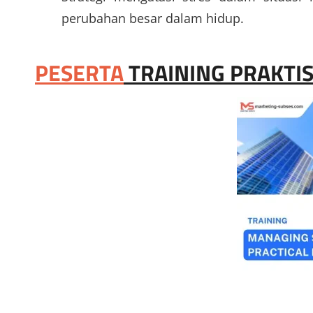
perubahan besar dalam hidup.
PESERTA
TRAINING PRAKTI