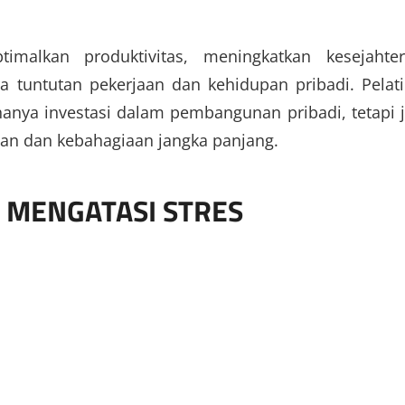
imalkan produktivitas, meningkatkan kesejahte
 tuntutan pekerjaan dan kehidupan pribadi. Pelat
hanya investasi dalam pembangunan pribadi, tetapi 
an dan kebahagiaan jangka panjang.
I MENGATASI STRES