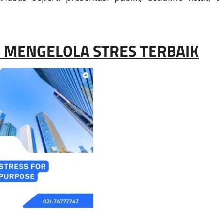
S MENGELOLA STRES TERBAIK