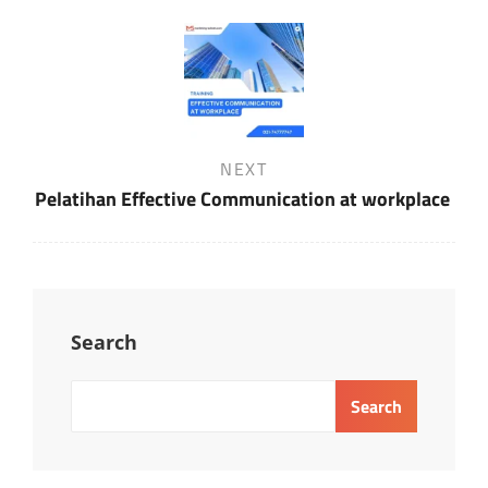
Next
NEXT
Post
Pelatihan Effective Communication at workplace
Search
Search