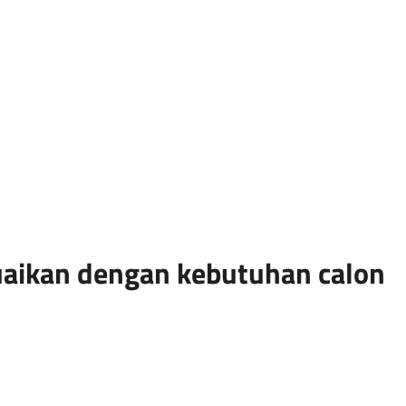
uaikan dengan kebutuhan calon