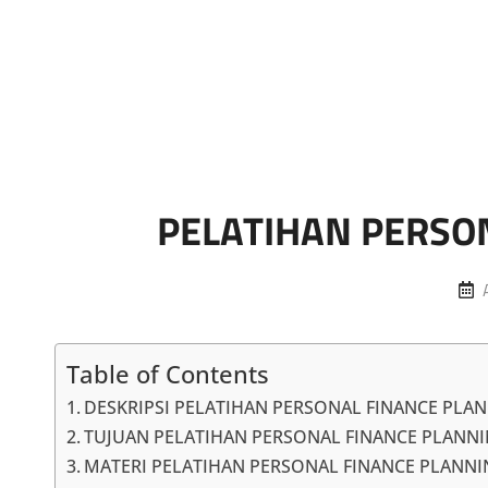
Marketing Sukses
Jasa Pelatihan Terpercaya
PELATIHAN PERSO
Table of Contents
DESKRIPSI PELATIHAN PERSONAL FINANCE PLA
TUJUAN PELATIHAN PERSONAL FINANCE PLANN
MATERI PELATIHAN PERSONAL FINANCE PLANN