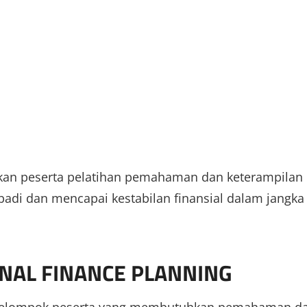
ikan peserta pelatihan pemahaman dan keterampilan
badi dan mencapai kestabilan finansial dalam jangka
NAL FINANCE PLANNING