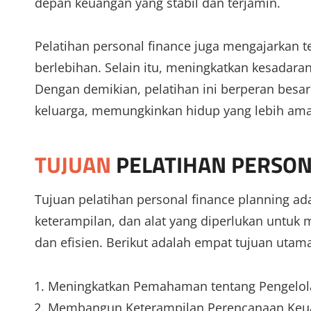
depan keuangan yang stabil dan terjamin.
Pelatihan personal finance juga mengajarkan
berlebihan. Selain itu, meningkatkan kesadara
Dengan demikian, pelatihan ini berperan besar
keluarga, memungkinkan hidup yang lebih am
TUJUAN
PELATIHAN PERSON
Tujuan pelatihan personal finance planning 
keterampilan, dan alat yang diperlukan untuk
dan efisien. Berikut adalah empat tujuan utama
Meningkatkan Pemahaman tentang Pengelol
Membangun Keterampilan Perencanaan Keu