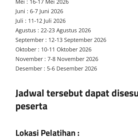
Mei : 16-17 Mei 2026
Juni : 6-7 Juni 2026
Juli : 11-12 Juli 2026
Agustus : 22-23 Agustus 2026
September : 12-13 September 2026
Oktober : 10-11 Oktober 2026
November : 7-8 November 2026
Desember : 5-6 Desember 2026
Jadwal tersebut dapat dises
peserta
Lokasi Pelatihan :