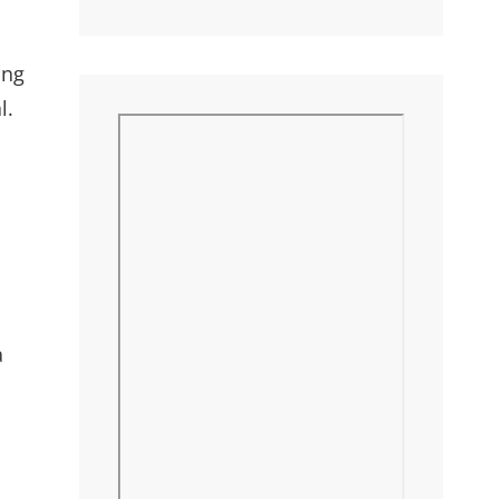
ang
l.
n
a