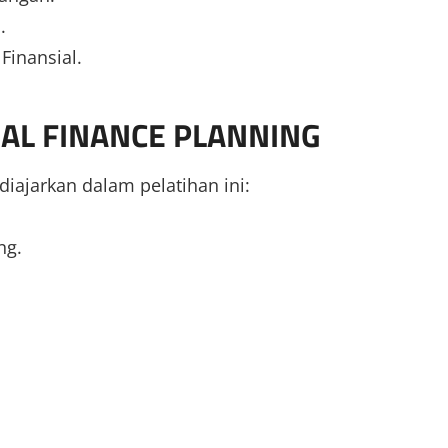
.
inansial.
AL FINANCE PLANNING
iajarkan dalam pelatihan ini:
ng.