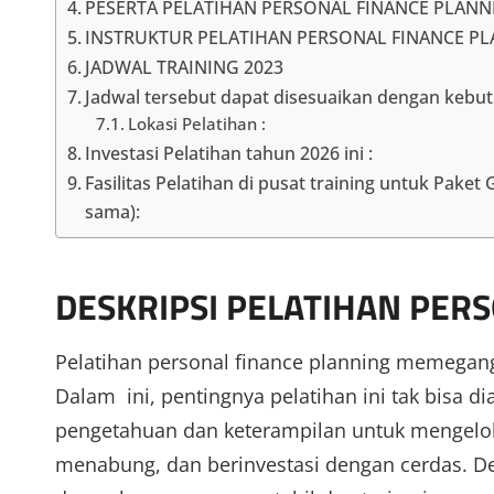
PESERTA PELATIHAN PERSONAL FINANCE PLANN
INSTRUKTUR PELATIHAN PERSONAL FINANCE P
JADWAL TRAINING 2023
Jadwal tersebut dapat disesuaikan dengan kebu
Lokasi Pelatihan :
Investasi Pelatihan tahun 2026 ini :
Fasilitas Pelatihan di pusat training untuk Pake
sama):
DESKRIPSI PELATIHAN PER
Pelatihan personal finance planning memegang 
Dalam ini, pentingnya pelatihan ini tak bisa d
pengetahuan dan keterampilan untuk mengelo
menabung, dan berinvestasi dengan cerdas. 