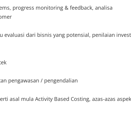
ems, progress monitoring & feedback, analisa
tomer
evaluasi dari bisnis yang potensial, penilaian invest
tek
katan pengawasan / pengendalian
i asal mula Activity Based Costing, azas-azas aspe