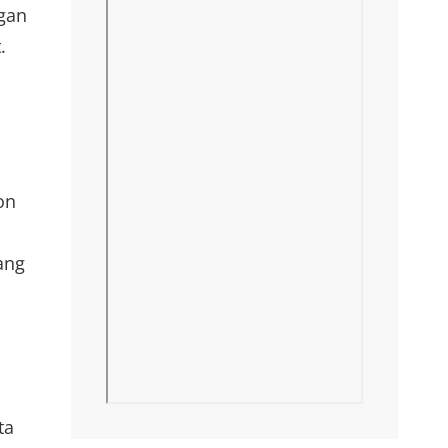
gan
.
on
ang
ta