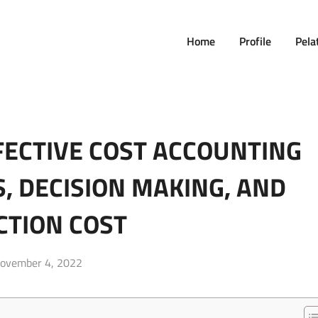
Home
Profile
Pela
FECTIVE COST ACCOUNTING
S, DECISION MAKING, AND
CTION COST
osted
ovember 4, 2022
n