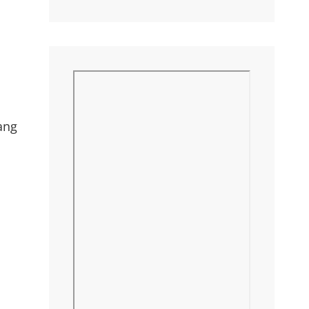
ang
a