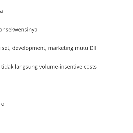
ya
konsekwensinya
 riset, development, marketing mutu Dll
tidak langsung volume-insentive costs
rol