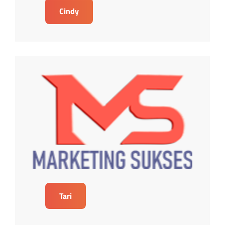
Cindy
Tari