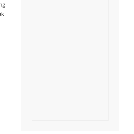
ing
ak