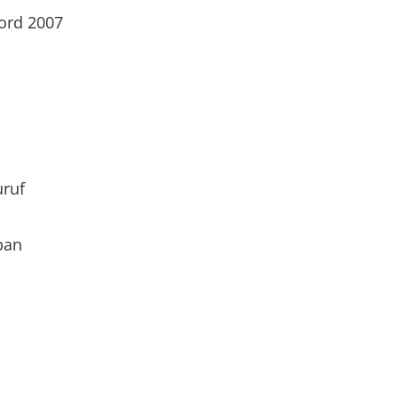
ord 2007
ruf
pan