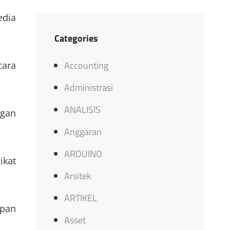
edia
Categories
Accounting
cara
Administrasi
ANALISIS
ngan
Anggaran
ARDUINO
ikat
Arsitek
ARTIKEL
apan
Asset