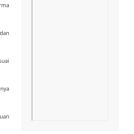
orma
 dan
suai
nnya
juan