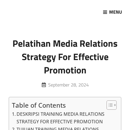
MENU
Marketing Sukses
Jasa Pelatihan Terpercaya
Pelatihan Media Relations
Strategy For Effective
Promotion
Posted
September 28, 2024
on
Table of Contents
DESKRIPSI TRAINING MEDIA RELATIONS
STRATEGY FOR EFFECTIVE PROMOTION
TUJUAN TRAINING MEDIA RELATIONS