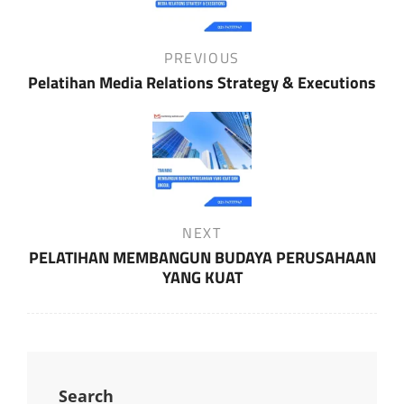
Previous
PREVIOUS
Post
Pelatihan Media Relations Strategy & Executions
Next
NEXT
Post
PELATIHAN MEMBANGUN BUDAYA PERUSAHAAN
YANG KUAT
Search