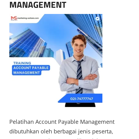
MANAGEMENT
Pelatihan Account Payable Management
dibutuhkan oleh berbagai jenis peserta,