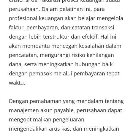
perusahaan. Dalam pelatihan ini, para
profesional keuangan akan belajar mengelola
faktur, pembayaran, dan catatan transaksi
dengan lebih terstruktur dan efektif. Hal ini
akan membantu mencegah kesalahan dalam
pencatatan, mengurangi risiko kehilangan
dana, serta meningkatkan hubungan baik
dengan pemasok melalui pembayaran tepat
waktu.
Dengan pemahaman yang mendalam tentang
manajemen akun payable, perusahaan dapat
mengoptimalkan pengeluaran,
mengendalikan arus kas, dan meningkatkan