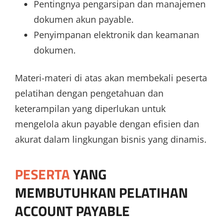
Pentingnya pengarsipan dan manajemen
dokumen akun payable.
Penyimpanan elektronik dan keamanan
dokumen.
Materi-materi di atas akan membekali peserta
pelatihan dengan pengetahuan dan
keterampilan yang diperlukan untuk
mengelola akun payable dengan efisien dan
akurat dalam lingkungan bisnis yang dinamis.
PESERTA
YANG
MEMBUTUHKAN PELATIHAN
ACCOUNT PAYABLE