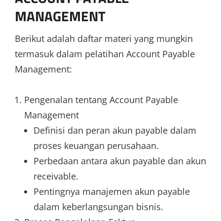
MANAGEMENT
Berikut adalah daftar materi yang mungkin
termasuk dalam pelatihan Account Payable
Management:
Pengenalan tentang Account Payable
Management
Definisi dan peran akun payable dalam
proses keuangan perusahaan.
Perbedaan antara akun payable dan akun
receivable.
Pentingnya manajemen akun payable
dalam keberlangsungan bisnis.