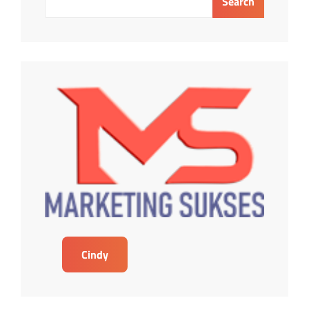
Search
Cindy