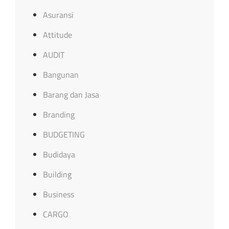
Asuransi
Attitude
AUDIT
Bangunan
Barang dan Jasa
Branding
BUDGETING
Budidaya
Building
Business
CARGO