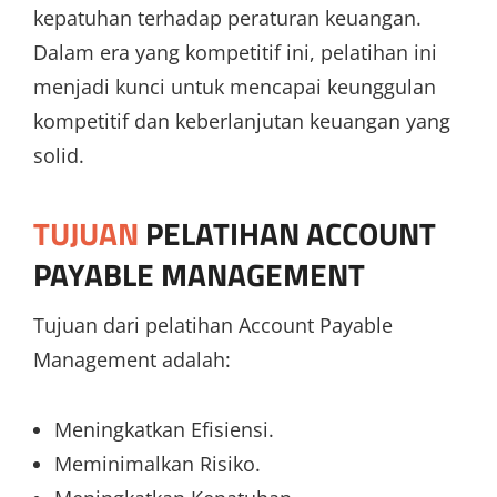
kepatuhan terhadap peraturan keuangan.
Dalam era yang kompetitif ini, pelatihan ini
menjadi kunci untuk mencapai keunggulan
kompetitif dan keberlanjutan keuangan yang
solid.
TUJUAN
PELATIHAN ACCOUNT
PAYABLE MANAGEMENT
Tujuan dari pelatihan Account Payable
Management adalah:
Meningkatkan Efisiensi.
Meminimalkan Risiko.