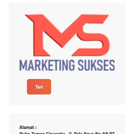
Tari
Alamat :
Ruko Taman Cinangka , Jl. Pala Raya No A8 RT