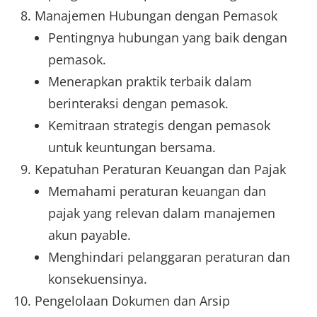
Manajemen Hubungan dengan Pemasok
Pentingnya hubungan yang baik dengan
pemasok.
Menerapkan praktik terbaik dalam
berinteraksi dengan pemasok.
Kemitraan strategis dengan pemasok
untuk keuntungan bersama.
Kepatuhan Peraturan Keuangan dan Pajak
Memahami peraturan keuangan dan
pajak yang relevan dalam manajemen
akun payable.
Menghindari pelanggaran peraturan dan
konsekuensinya.
Pengelolaan Dokumen dan Arsip