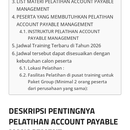
LIST MATERI PELATIHAN ACCOUNT PAYABLE
MANAGEMENT
PESERTA YANG MEMBUTUHKAN PELATIHAN
ACCOUNT PAYABLE MANAGEMENT
INSTRUKTUR PELATIHAN ACCOUNT
PAYABLE MANAGEMENT
Jadwal Training Terbaru di Tahun 2026
Jadwal tersebut dapat disesuaikan dengan
kebutuhan calon peserta
Lokasi Pelatihan :
Fasilitas Pelatihan di pusat training untuk
Paket Group (Minimal 2 orang peserta
dari perusahaan yang sama):
DESKRIPSI PENTINGNYA
PELATIHAN ACCOUNT PAYABLE