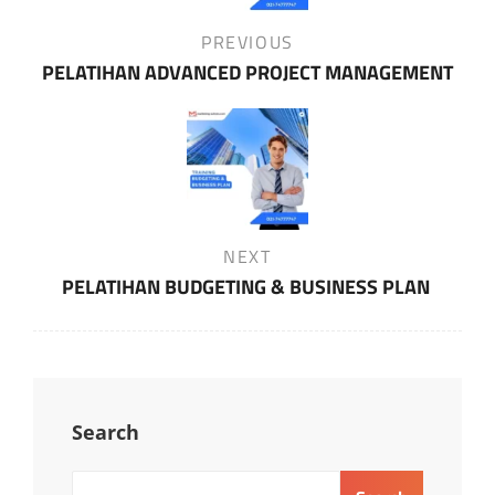
Previous
PREVIOUS
Post
PELATIHAN ADVANCED PROJECT MANAGEMENT
Next
NEXT
Post
PELATIHAN BUDGETING & BUSINESS PLAN
Search