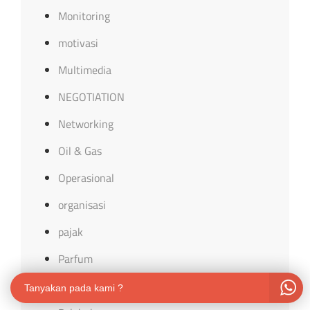
Monitoring
motivasi
Multimedia
NEGOTIATION
Networking
Oil & Gas
Operasional
organisasi
pajak
Parfum
Pasar Modal
Tanyakan pada kami ?