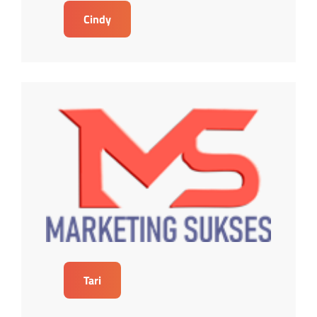
Cindy
Tari