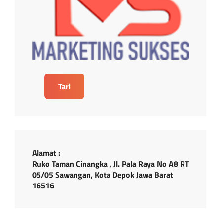
Tari
Alamat :
Ruko Taman Cinangka , Jl. Pala Raya No A8 RT
05/05 Sawangan, Kota Depok Jawa Barat
16516