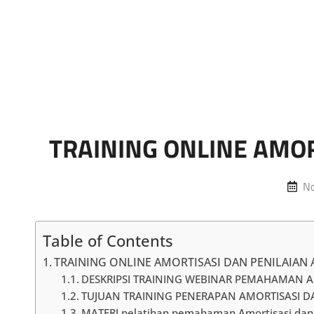
Marketing Sukses
Jasa Pelatihan Terpercaya
TRAINING ONLINE AMOR
Po
N
o
Table of Contents
TRAINING ONLINE AMORTISASI DAN PENILAIAN 
DESKRIPSI TRAINING WEBINAR PEMAHAMAN A
TUJUAN TRAINING PENERAPAN AMORTISASI DA
MATERI pelatihan pemahaman Amortisasi dan 