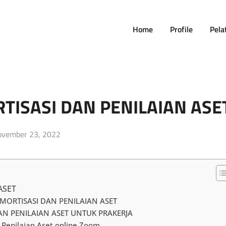
Home
Profile
Pela
TISASI DAN PENILAIAN ASE
sted
ovember 23, 2022
n
ASET
MORTISASI DAN PENILAIAN ASET
N PENILAIAN ASET UNTUK PRAKERJA
Penilaian Aset online Zoom