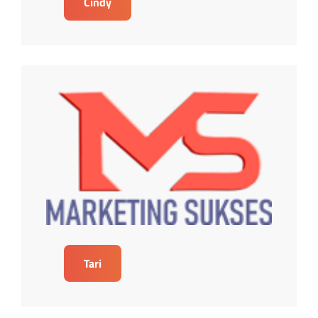
Cindy
Tari