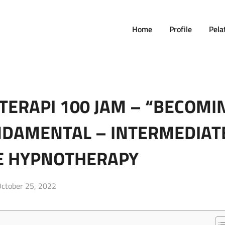
Home
Profile
Pela
TERAPI 100 JAM – “BECOMI
NDAMENTAL – INTERMEDIAT
E HYPNOTHERAPY
osted
ctober 25, 2022
n