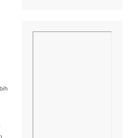
bih
r
h