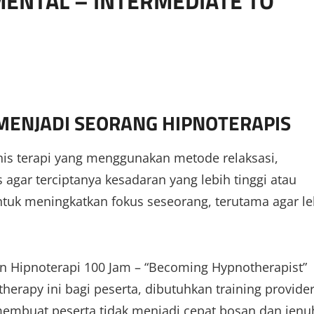
ENTAL – INTERMEDIATE TO
 MENJADI SEORANG HIPNOTERAPIS
enis terapi yang menggunakan metode relaksasi,
 agar terciptanya kesadaran yang lebih tinggi atau
untuk meningkatkan fokus seseorang, terutama agar le
 Hipnoterapi 100 Jam – “Becoming Hypnotherapist”
erapy ini bagi peserta, dibutuhkan training provide
membuat peserta tidak menjadi cepat bosan dan jenu