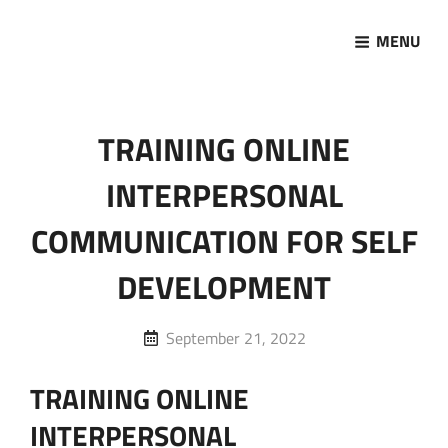
MENU
Marketing Sukses
Jasa Pelatihan Terpercaya
TRAINING ONLINE
INTERPERSONAL
COMMUNICATION FOR SELF
DEVELOPMENT
Posted
September 21, 2022
on
TRAINING ONLINE
INTERPERSONAL