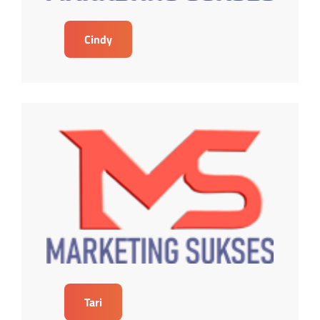
Cindy
Tari