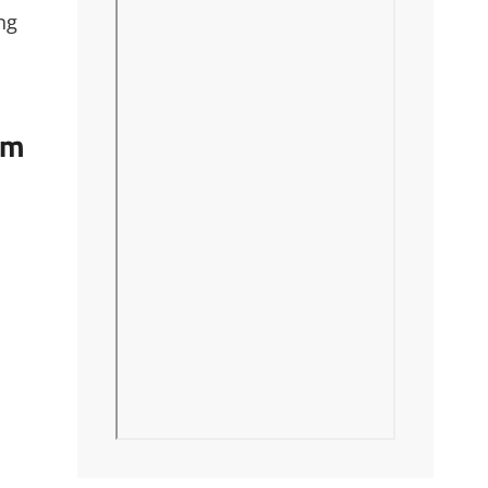
ng
om