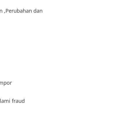
an ,Perubahan dan
Impor
lami fraud