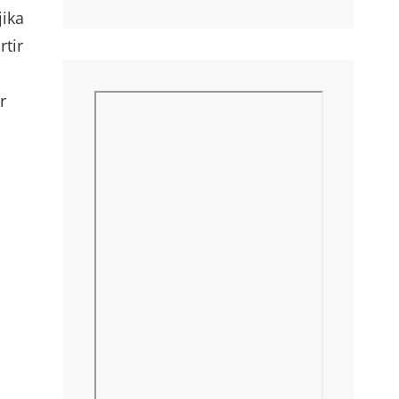
ika
rtir
r