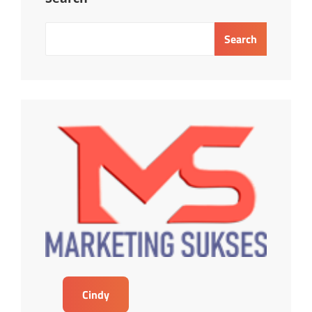
MENINGKATKAN
KINERJA
Search
BISNIS
Cindy