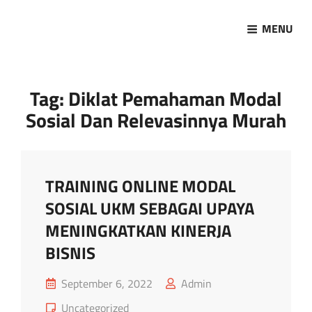
MENU
Marketing Sukses
Jasa Pelatihan Terpercaya
Tag:
Diklat Pemahaman Modal
Sosial Dan Relevasinnya Murah
TRAINING ONLINE MODAL
SOSIAL UKM SEBAGAI UPAYA
MENINGKATKAN KINERJA
BISNIS
Posted
September 6, 2022
Admin
on
Cat
Uncategorized