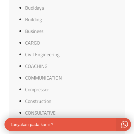
Budidaya
Building
Business
CARGO
Civil Engineering
COACHING
COMMUNICATION
Compressor
Construction
CONSULTATIVE
Contracts
Tanyakan pada kami ?